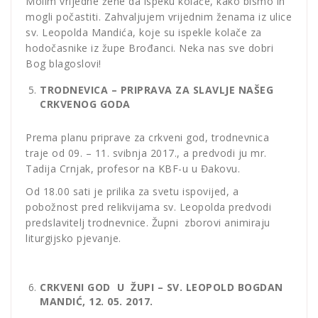
Molim vrijedne žene da ispeku kolače, kako bismo ih
mogli počastiti. Zahvaljujem vrijednim ženama iz ulice
sv. Leopolda Mandića, koje su ispekle kolače za
hodočasnike iz župe Brođanci. Neka nas sve dobri
Bog blagoslovi!
TRODNEVICA – PRIPRAVA ZA SLAVLJE NAŠEG
CRKVENOG GODA
Prema planu priprave za crkveni god, trodnevnica
traje od 09. – 11. svibnja 2017., a predvodi ju mr.
Tadija Crnjak, profesor na KBF-u u Đakovu.
Od 18.00 sati je prilika za svetu ispovijed, a
pobožnost pred relikvijama sv. Leopolda predvodi
predslavitelj trodnevnice. Župni zborovi animiraju
liturgijsko pjevanje.
CRKVENI GOD U ŽUPI – SV. LEOPOLD BOGDAN
MANDIĆ, 12. 05. 2017.