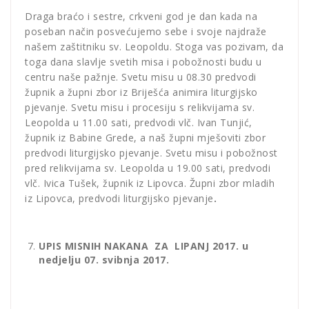
Draga braćo i sestre, crkveni god je dan kada na
poseban način posvećujemo sebe i svoje najdraže
našem zaštitniku sv. Leopoldu. Stoga vas pozivam, da
toga dana slavlje svetih misa i pobožnosti budu u
centru naše pažnje. Svetu misu u 08.30 predvodi
župnik a župni zbor iz Briješća animira liturgijsko
pjevanje. Svetu misu i procesiju s relikvijama sv.
Leopolda u 11.00 sati, predvodi vlč. Ivan Tunjić,
župnik iz Babine Grede, a naš župni mješoviti zbor
predvodi liturgijsko pjevanje. Svetu misu i pobožnost
pred relikvijama sv. Leopolda u 19.00 sati, predvodi
vlč. Ivica Tušek, župnik iz Lipovca. Župni zbor mladih
iz Lipovca, predvodi liturgijsko pjevanje
.
UPIS MISNIH NAKANA ZA LIPANJ 2017. u
nedjelju 07. svibnja 2017.