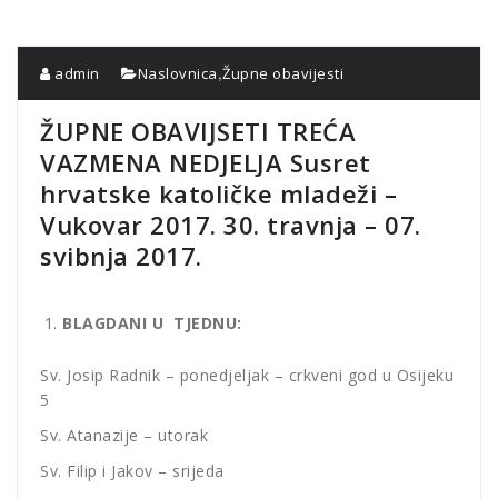
,
admin
Naslovnica
Župne obavijesti
ŽUPNE OBAVIJSETI TREĆA
VAZMENA NEDJELJA Susret
hrvatske katoličke mladeži –
Vukovar 2017. 30. travnja – 07.
svibnja 2017.
BLAGDANI U TJEDNU:
Sv. Josip Radnik – ponedjeljak – crkveni god u Osijeku
5
Sv. Atanazije – utorak
Sv. Filip i Jakov – srijeda