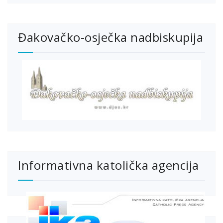
Đakovačko-osječka nadbiskupija
Informativna katolička agencija