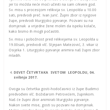
jer to možda neće moći učiniti na sam crkveni god.
Sv. misu s procesijom relikvija sv. Leopolda u 10.00
sati, predvodi preč. Ivan Jurić. Župni zbor iz njegove
župe, predvodi liturgijsko pjevanje. Pozvani su na
domjenak a vrijedne žene molim da ispeku kolače,
kako bismo ih mogli počastiti.
Sv. misu i pobožnost pred relikvijama sv. Leopolda u
19.00sati, predvodi vlč. Stjepan Matezović, ž. vikar iz
Osijeka 1. Liturgijsko pjevanje animira naš župni zbor
mladih.
DEVET ČETVRTAKA SVETOM LEOPOLDU, 04.
svibnja 2017.
Ovoga su četvrtka gosti-hodočasnici iz župe Budimci
predvođeni vlč. Božidarom Petrovićem, župnikom.
Naš će župni zbor animirati liturgijsko pjevanje.
Nakon svete mise, gosti su pozvani na domjenak.