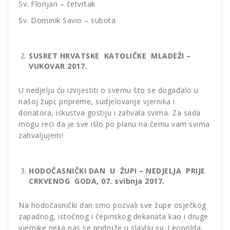
Sv. Florijan – četvrtak
Sv. Dominik Savio – subota
SUSRET HRVATSKE KATOLIČKE MLADEŽI –
VUKOVAR 2017.
U nedjelju ću izvijestiti o svemu što se događalo u
našoj župi; pripreme, sudjelovanje vjernika i
donatora, iskustva gostiju i zahvala svima. Za sada
mogu reći da je sve išlo po planu na čemu vam svima
zahvaljujem!
HODOČASNIČKI DAN U ŽUPI – NEDJELJA PRIJE
CRKVENOG GODA, 07. svibnja 2017.
Na hodočasnički dan smo pozvali sve župe osječkog
zapadnog, istočnog i čepinskog dekanata kao i druge
vjernike neka nas se pridruže u slavlju sv. Leopolda,