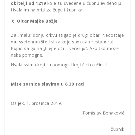
obitelji od 1219
koje su uvedene u župnu evidenciju.
Hvala im na brizi za župu i župnika.
Oltar Majke Božje
Za „malu“ donju crkvu stigao je drugi oltar. Nedostaje
mu svetohranište i slika koje sam dao restaurirat.
Kupio sa ga na „lijepe oči – veresiju“. Ako tko može
neka pomogne.
Hvala svima koji su pomogli i koji će to učiniti!
Mise zornice slavimo u 6.30 sati.
Osijek, 1. prosinca 2019.
Tomislav Benaković
župnik