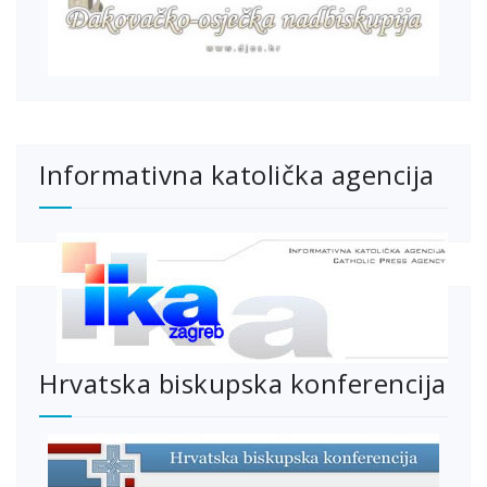
Informativna katolička agencija
Hrvatska biskupska konferencija