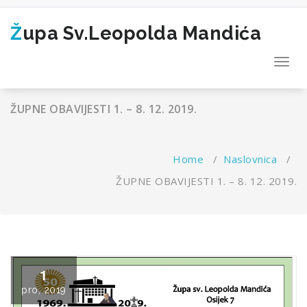
Skip
to
Župa Sv.Leopolda Mandića
content
Toggl
navig
ŽUPNE OBAVIJESTI 1. – 8. 12. 2019.
Home
/
Naslovnica
/
ŽUPNE OBAVIJESTI 1. – 8. 12. 2019.
1
pro, 2019