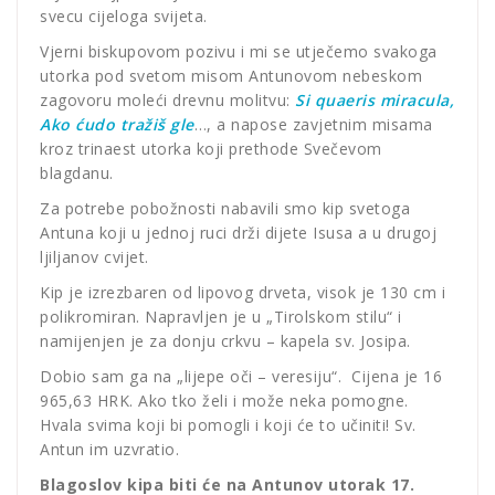
svecu cijeloga svijeta.
Vjerni biskupovom pozivu i mi se utječemo svakoga
utorka pod svetom misom Antunovom nebeskom
zagovoru moleći drevnu molitvu:
Si quaeris miracula,
Ako ćudo tražiš gle
…, a napose zavjetnim misama
kroz trinaest utorka koji prethode Svečevom
blagdanu.
Za potrebe pobožnosti nabavili smo kip svetoga
Antuna koji u jednoj ruci drži dijete Isusa a u drugoj
ljiljanov cvijet.
Kip je izrezbaren od lipovog drveta, visok je 130 cm i
polikromiran. Napravljen je u „Tirolskom stilu“ i
namijenjen je za donju crkvu – kapela sv. Josipa.
Dobio sam ga na „lijepe oči – veresiju“. Cijena je 16
965,63 HRK. Ako tko želi i može neka pomogne.
Hvala svima koji bi pomogli i koji će to učiniti! Sv.
Antun im uzvratio.
Blagoslov kipa biti će na Antunov utorak 17.