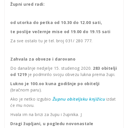
Župni ured radi:
od utorka do petka od 10.30 do 12.00 sati,
te poslije večernje mise od 19.00 do 19.15 sati
Za sve ostalo tu je tel. broj 031/ 280 777.
Zahvala za obveze i darovano
Do današnje nedjelje 15. studenog 2020.
283 obitelji
od 1219
je podmirilo svoju obvezu lukna prema župi.
Lukno je 100.oo kuna godišnje po obitelji
(bračnom paru).
Ako je netko izgubio
Župnu obiteljsku knjižicu
izdat
će mu novu.
Hvala im na brizi za župu i župnika. J
Dragi župljani, u pogledu novonastale