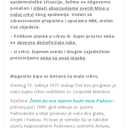
epidemiološke situacije, želimo se odgovorno
ponašati i
izbjeći obustavljanje svetih Misa u
našoj crkvi
zbog epidemije. Vodeći se
zdravstvenim propisima i uputama HBK, molim
Vas slijedeće:
– Prilikom ulaska u crkvu ili župni prostor neka
se
obvezno dezinficiraju ruke.
– U crkvi, župnom uredu i drugim zajedničkim
prostorijama
neka se nose maske
.
Blagoslov kipa sv Antuna za malu crkvu
Davnog 15. svibnja 1977. biskup Čiril Kos proglasio je
našu župnu crkvu svetištem sv. Leopolda Mandića.
Riječima:
Želim da ovo mjesto bude mala Padova
i
pohranjujući 1989. god relikvije sv. Justine
Padovanske u oltar povezao je naša dva grada,
Osijek i Padovu. Pozvao je vjernike da se također
utječu najpoznatijem Padovancu svetome Antunu,