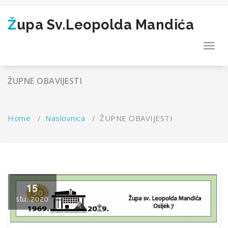
Skip
to
Župa Sv.Leopolda Mandića
content
Toggl
navig
ŽUPNE OBAVIJESTI
Home
/
Naslovnica
/
ŽUPNE OBAVIJESTI
15
stu, 2020