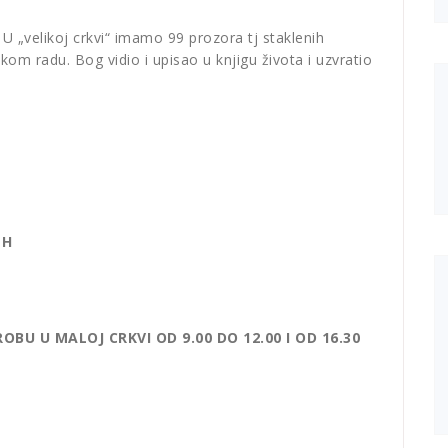
U „velikoj crkvi“ imamo 99 prozora tj staklenih
om radu. Bog vidio i upisao u knjigu života i uzvratio
 H
BU U MALOJ CRKVI OD 9.00 DO 12.00 I OD 16.30