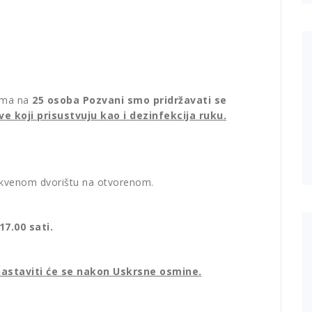
jima na
25 osoba Pozvani smo pridržavati se
 koji prisustvuju kao i dezinfekcija ruku.
 crkvenom dvorištu na otvorenom.
17.00 sati.
nastaviti će se nakon Uskrsne osmine.