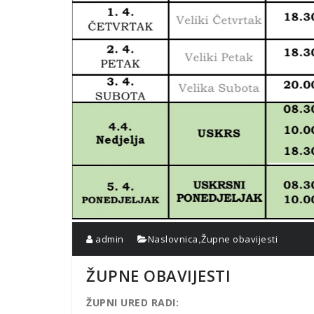
,
admin
Naslovnica
Župne obavijesti
ŽUPNE OBAVIJESTI
ŽUPNI URED RADI: