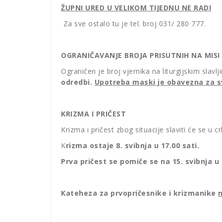
ŽUPNI URED U VELIKOM TIJEDNU NE RADI
Za sve ostalo tu je tel. broj 031/ 280 777.
OGRANIČAVANJE BROJA PRISUTNIH NA MISI
Ograničen je broj vjernika na liturgijskim slavl
odredbi.
Upotreba maski je obavezna za sve
KRIZMA I PRIČEST
Krizma i pričest zbog situacije slaviti će se u
K
rizma ostaje 8. svibnja u 17.00
sati.
Prva pričest se pomiče se na 15. svibnja u 
Kateheza za prvopričesnike i krizmanike