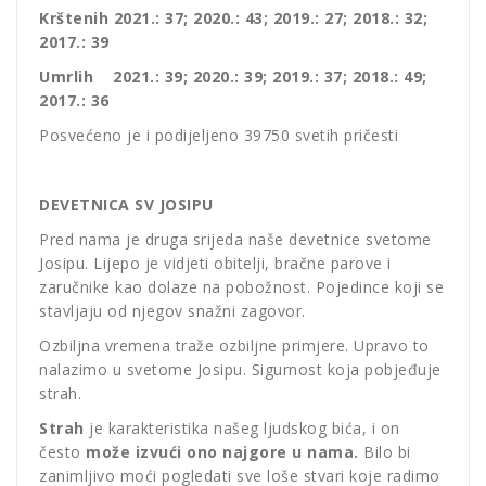
Krštenih 2021.: 37; 2020.: 43; 2019.: 27; 2018.: 32;
2017.: 39
Umrlih 2021.: 39; 2020.: 39; 2019.: 37; 2018.: 49;
2017.: 36
Posvećeno je i podijeljeno 39750 svetih pričesti
DEVETNICA SV JOSIPU
Pred nama je druga srijeda naše devetnice svetome
Josipu. Lijepo je vidjeti obitelji, bračne parove i
zaručnike kao dolaze na pobožnost. Pojedince koji se
stavljaju od njegov snažni zagovor.
Ozbiljna vremena traže ozbiljne primjere. Upravo to
nalazimo u svetome Josipu. Sigurnost koja pobjeđuje
strah.
Strah
je karakteristika našeg ljudskog bića, i on
često
može izvući ono najgore u nama.
Bilo bi
zanimljivo moći pogledati sve loše stvari koje radimo