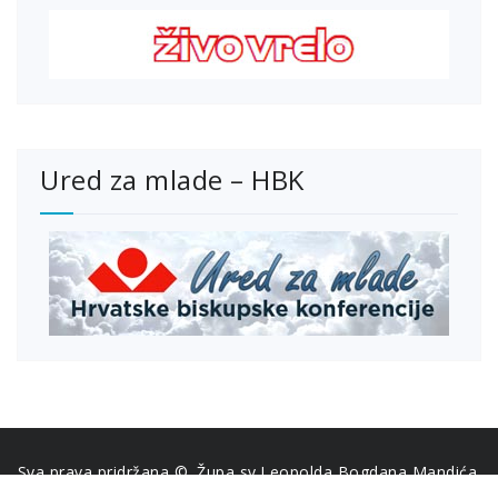
Ured za mlade – HBK
Sva prava pridržana ©. Župa sv.Leopolda Bogdana Mandića.