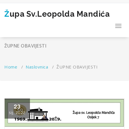
Skip
to
Župa Sv.Leopolda Mandića
content
Toggl
navig
ŽUPNE OBAVIJESTI
Home
/
Naslovnica
/
ŽUPNE OBAVIJESTI
23
sij, 2022