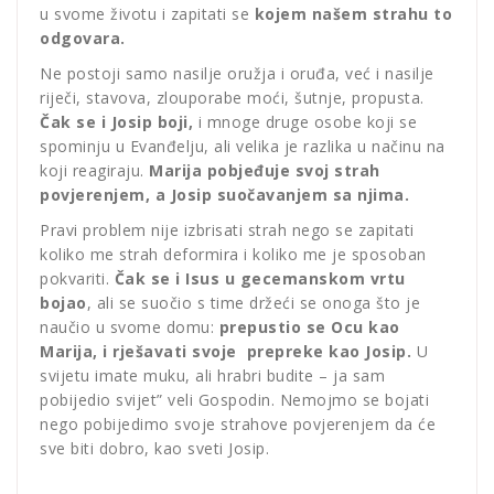
u svome životu i zapitati se
kojem našem strahu to
odgovara.
Ne postoji samo nasilje oružja i oruđa, već i nasilje
riječi, stavova, zlouporabe moći, šutnje, propusta.
Čak se i
Josip boji,
i mnoge druge osobe koji se
spominju u Evanđelju, ali velika je razlika u načinu na
koji reagiraju.
Marija pobjeđuje svoj strah
povjerenjem, a Josip suočavanjem sa njima.
Pravi problem nije izbrisati strah nego se zapitati
koliko me strah deformira i koliko me je sposoban
pokvariti.
Čak se i Isus u gecemanskom vrtu
bojao
, ali se suočio s time držeći se onoga što je
naučio u svome domu:
prepustio se Ocu kao
Marija, i
rješavati svoje
prepreke kao Josip.
U
svijetu imate muku, ali hrabri budite – ja sam
pobijedio svijet” veli Gospodin. Nemojmo se bojati
nego pobijedimo svoje strahove povjerenjem da će
sve biti dobro, kao sveti Josip.