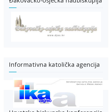
Đakovačko-osječka nadbiskupija
Informativna katolička agencija