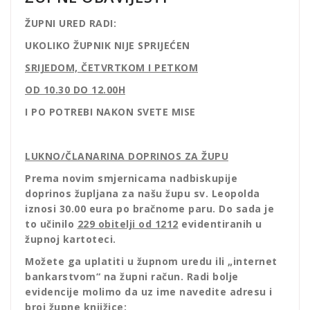
ŽUPNI URED RADI:
UKOLIKO ŽUPNIK NIJE SPRIJEĆEN
SRIJEDOM, ČETVRTKOM I PETKOM
OD 10.30 DO 12.00H
I PO POTREBI NAKON SVETE MISE
LUKNO/ČLANARINA DOPRINOS ZA ŽUPU
Prema novim smjernicama nadbiskupije
doprinos župljana za našu župu sv. Leopolda
iznosi 30.00 eura po bračnome paru. Do sada je
to učinilo
229 obitelji od 1212
evidentiranih u
župnoj kartoteci.
Možete ga uplatiti u župnom uredu ili „internet
bankarstvom“ na župni račun. Radi bolje
evidencije molimo da uz ime navedite adresu i
broj župne knjižice: