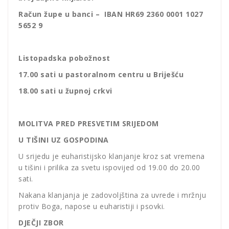
Račun župe u banci – IBAN HR69 2360 0001 1027
5652 9
Listopadska pobožnost
17.00 sati u pastoralnom centru u Briješću
18.00 sati u župnoj crkvi
MOLITVA PRED PRESVETIM SRIJEDOM
U TIŠINI UZ GOSPODINA
U srijedu je euharistijsko klanjanje kroz sat vremena
u tišini i prilika za svetu ispovijed od 19.00 do 20.00
sati.
Nakana klanjanja je zadovoljština za uvrede i mržnju
protiv Boga, napose u euharistiji i psovki.
DJEČJI ZBOR