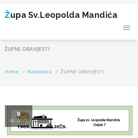
Skip
to
Župa Sv.Leopolda Mandića
content
Toggl
navig
ŽUPNE OBAVIJESTI
Home
/
Naslovnica
/
ŽUPNE OBAVIJESTI
9
lis, 2023