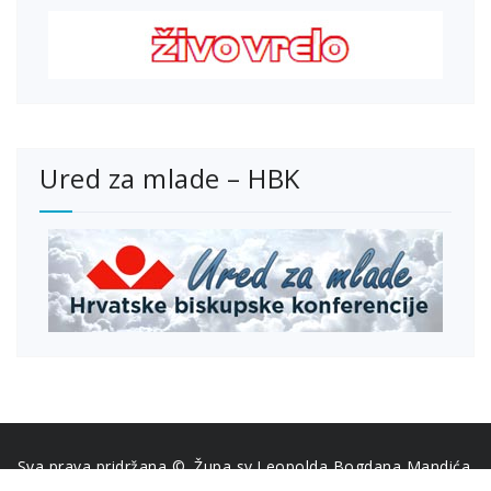
Ured za mlade – HBK
Sva prava pridržana ©. Župa sv.Leopolda Bogdana Mandića.