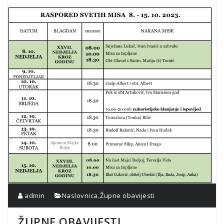
,
admin
Naslovnica
Župne obavijesti
ŽUPNE OBAVIJESTI