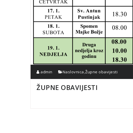
,
admin
Naslovnica
Župne obavijesti
ŽUPNE OBAVIJESTI