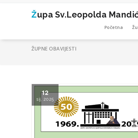
Skip
to
Župa Sv.Leopolda Mandi
content
Početna
Žu
ŽUPNE OBAVIJESTI
12
sij, 2025