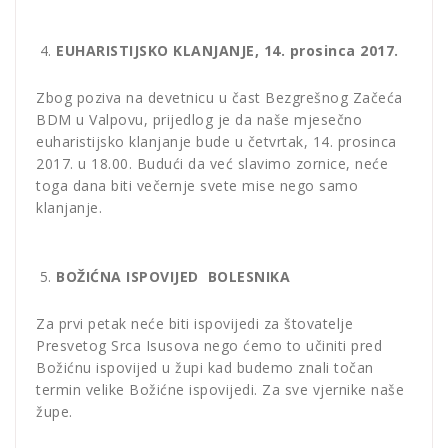
EUHARISTIJSKO KLANJANJE, 14. prosinca 2017.
Zbog poziva na devetnicu u čast Bezgrešnog Začeća
BDM u Valpovu, prijedlog je da naše mjesečno
euharistijsko klanjanje bude u četvrtak, 14. prosinca
2017. u 18.00. Budući da već slavimo zornice, neće
toga dana biti večernje svete mise nego samo
klanjanje.
BOŽIĆNA ISPOVIJED BOLESNIKA
Za prvi petak neće biti ispovijedi za štovatelje
Presvetog Srca Isusova nego ćemo to učiniti pred
Božićnu ispovijed u župi kad budemo znali točan
termin velike Božićne ispovijedi. Za sve vjernike naše
župe.