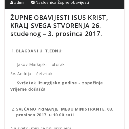
,
admin
Naslovnica
Župne obavijesti
ŽUPNE OBAVIJESTI ISUS KRIST,
KRALJ SVEGA STVORENJA 26.
studenog – 3. prosinca 2017.
BLAGDANI U TJEDNU:
Jakov Markijski – utorak
Sv. Andrija – četvrtak
Svršetak liturgijske godine – započinje
vrijeme došašća
SVEČANO PRIMANJE MEĐU MINISTRANTE, 03.
prosinca 2017. u 10.00 sati
Na svetoj misi će biti primljeni