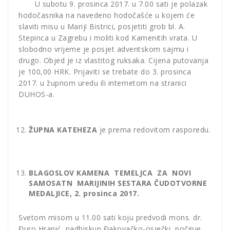
U subotu 9. prosinca 2017. u 7.00 sati je polazak
hodočasnika na navedeno hodočašće u kojem će
slaviti misu u Mariji Bistrici, posjetiti grob bl. A.
Stepinca u Zagrebu i moliti kod Kamenitih vrata. U
slobodno vrijeme je posjet adventskom sajmu i
drugo. Objed je iz vlastitog ruksaka. Cijena putovanja
je 100,00 HRK. Prijaviti se trebate do 3. prosinca
2017. u župnom uredu ili internetom na stranici
DUHOS-a.
ŽUPNA KATEHEZA
je prema redovitom rasporedu.
BLAGOSLOV KAMENA TEMELJCA ZA NOVI
SAMOSATN MARIJINIH SESTARA ČUDOTVORNE
MEDALJICE, 2. prosinca 2017.
Svetom misom u 11.00 sati koju predvodi mons. dr.
Đuro Hranić, nadbiskup Đakovačko-osječki, počinje