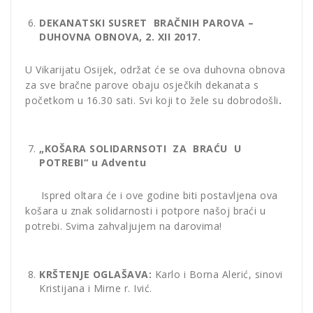
DEKANATSKI SUSRET BRAČNIH PAROVA –
DUHOVNA OBNOVA, 2. XII 2017.
U Vikarijatu Osijek, održat će se ova duhovna obnova
za sve bračne parove obaju osječkih dekanata s
početkom u 16.30 sati. Svi koji to žele su dobrodošli
.
„KOŠARA SOLIDARNSOTI ZA BRAĆU U
POTREBI“ u Adventu
Ispred oltara će i ove godine biti postavljena ova
košara u znak solidarnosti i potpore našoj braći u
potrebi. Svima zahvaljujem na darovima!
KRŠTENJE OGLAŠAVA:
Karlo i Borna Alerić, sinovi
Kristijana i Mirne r. Ivić.