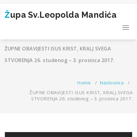
Skip
to
Župa Sv.Leopolda Mandića
content
Toggl
navig
ŽUPNE OBAVIJESTI ISUS KRIST, KRALJ SVEGA
STVORENJA 26. studenog – 3. prosinca 2017.
Home
/
Naslovnica
/
ŽUPNE OBAVIJESTI ISUS KRIST, KRALJ SVEGA
STVORENJA 26. studenog – 3. prosinca 2017.