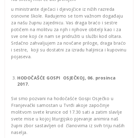
u ministrante dječaci i djevojčice iz nižih razreda
osnovne škole. Radujemo se tom važnom događaju
za našu župnu zajednicu. Vas draga braćo i sestre
potičem na molitvu za njih i njihove obitelji kao i za
sve one koji će nam se pridružiti u službi kod oltara.
Srdačno zahvaljujem za novčane priloge, draga braćo
i sestre, koji su dostatni za izradu haljinica i kupovinu
pojaseva.
HODOČAŠĆE GOSPI OSJEČKOJ, 06. prosinca
2017.
Svi smo pozvani na hodočašće Gospi Osječko u
Franjevački samostan u Tvrđi akoje započinje
molitvom svete krunice od 17.30 sati a zatim slavlje
svete mise u kojoj liturgijsko pjevanje animira naš
župni zbor sastavljen od članovima iz svih triju naših
naselja.