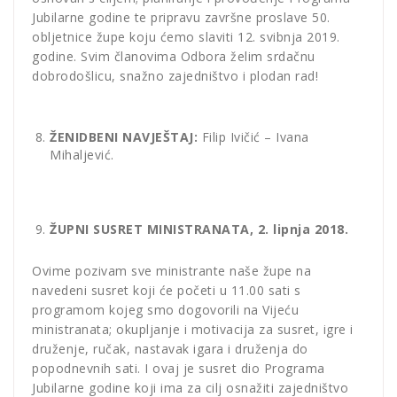
Jubilarne godine te pripravu završne proslave 50.
obljetnice župe koju ćemo slaviti 12. svibnja 2019.
godine. Svim članovima Odbora želim srdačnu
dobrodošlicu, snažno zajedništvo i plodan rad!
ŽENIDBENI NAVJEŠTAJ:
Filip Ivičić – Ivana
Mihaljević.
ŽUPNI SUSRET MINISTRANATA, 2. lipnja 2018.
Ovime pozivam sve ministrante naše župe na
navedeni susret koji će početi u 11.00 sati s
programom kojeg smo dogovorili na Vijeću
ministranata; okupljanje i motivacija za susret, igre i
druženje, ručak, nastavak igara i druženja do
popodnevnih sati. I ovaj je susret dio Programa
Jubilarne godine koji ima za cilj osnažiti zajedništvo