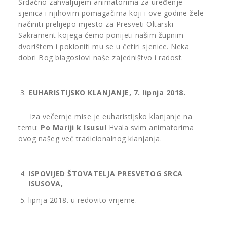
Srdačno zahvaljujem animatorima za uređenje
sjenica i njihovim pomagačima koji i ove godine žele
načiniti prelijepo mjesto za Presveti Oltarski
Sakrament kojega ćemo ponijeti našim župnim
dvorištem i pokloniti mu se u četiri sjenice. Neka
dobri Bog blagoslovi naše zajedništvo i radost.
EUHARISTIJSKO KLANJANJE, 7. lipnja 2018.
Iza večernje mise je euharistijsko klanjanje na
temu:
Po Mariji k Isusu!
Hvala svim animatorima
ovog našeg već tradicionalnog klanjanja.
ISPOVIJED ŠTOVATELJA PRESVETOG SRCA
ISUSOVA,
lipnja 2018. u redovito vrijeme.