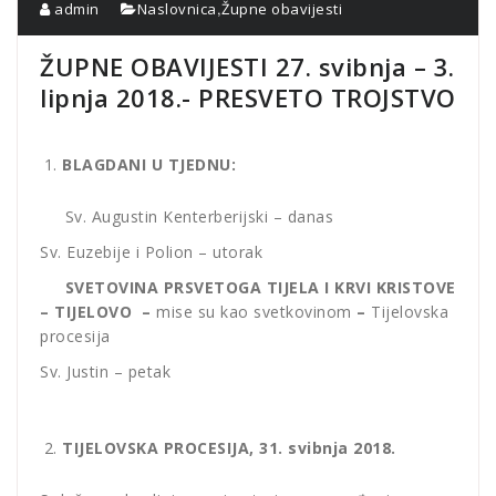
,
admin
Naslovnica
Župne obavijesti
ŽUPNE OBAVIJESTI 27. svibnja – 3.
lipnja 2018.- PRESVETO TROJSTVO
BLAGDANI U TJEDNU:
Sv. Augustin Kenterberijski – danas
Sv. Euzebije i Polion – utorak
SVETOVINA PRSVETOGA TIJELA I KRVI KRISTOVE
– TIJELOVO –
mise su kao svetkovinom
–
Tijelovska
procesija
Sv. Justin – petak
TIJELOVSKA PROCESIJA, 31. svibnja 2018.