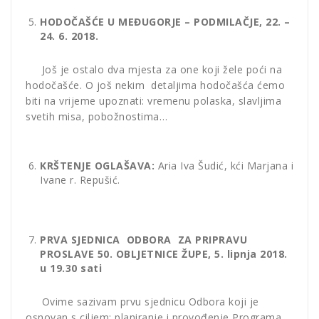
HODOČAŠĆE U MEĐUGORJE – PODMILAČJE, 22. –
24. 6. 2018.
Još je ostalo dva mjesta za one koji žele poći na
hodočašće. O još nekim detaljima hodočašća ćemo
biti na vrijeme upoznati: vremenu polaska, slavljima
svetih misa, pobožnostima…
KRŠTENJE OGLAŠAVA:
Aria Iva Šudić, kći Marjana i
Ivane r. Repušić.
PRVA SJEDNICA ODBORA ZA PRIPRAVU
PROS
LAVE 50. OBLJETNICE ŽUPE, 5. lipnja 2018.
u 19.30 sati
Ovime sazivam prvu sjednicu Odbora koji je
osnovan s ciljem; planiranje i provođenje Programa