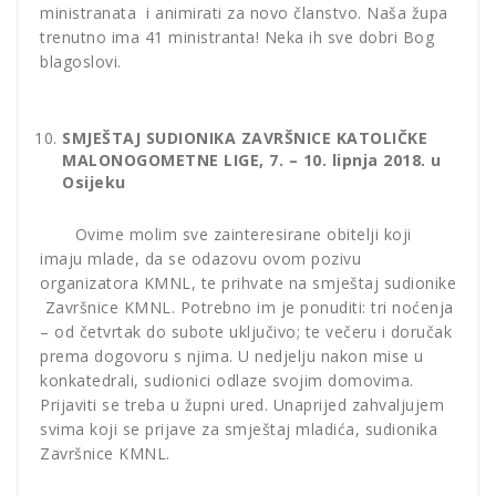
ministranata i animirati za novo članstvo. Naša župa
trenutno ima 41 ministranta! Neka ih sve dobri Bog
blagoslovi.
SMJEŠTAJ SUDIONIKA ZAVRŠNICE KATOLIČKE
MALONOGOMETNE LIGE, 7. – 10. lipnja 2018. u
Osijeku
Ovime molim sve zainteresirane obitelji koji
imaju mlade, da se odazovu ovom pozivu
organizatora KMNL, te prihvate na smještaj sudionike
Završnice KMNL. Potrebno im je ponuditi: tri noćenja
– od četvrtak do subote uključivo; te večeru i doručak
prema dogovoru s njima. U nedjelju nakon mise u
konkatedrali, sudionici odlaze svojim domovima.
Prijaviti se treba u župni ured. Unaprijed zahvaljujem
svima koji se prijave za smještaj mladića, sudionika
Završnice KMNL.