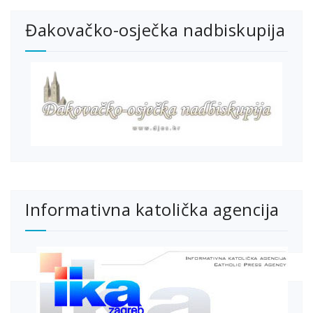
Đakovačko-osječka nadbiskupija
Informativna katolička agencija