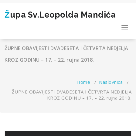
Skip
to
Župa Sv.Leopolda Mandića
content
Toggl
navig
ŽUPNE OBAVIJESTI DVADESETA I ČETVRTA NEDJELJA
KROZ GODINU – 17. – 22. rujna 2018.
Home
/
Naslovnica
/
ŽUPNE OBAVIJESTI DVADESETA I ČETVRTA NEDJELJA
KROZ GODINU – 17. – 22. rujna 2018.