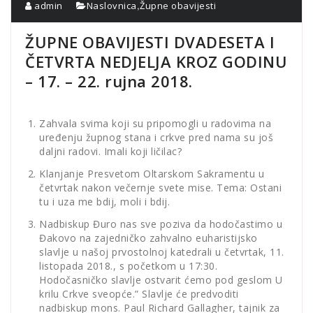
,
admin
Naslovnica
Župne obavijesti
ŽUPNE OBAVIJESTI DVADESETA I
ČETVRTA NEDJELJA KROZ GODINU
– 17. – 22. rujna 2018.
Zahvala svima koji su pripomogli u radovima na
uređenju župnog stana i crkve pred nama su još
daljni radovi. Imali koji ličilac?
Klanjanje Presvetom Oltarskom Sakramentu u
četvrtak nakon večernje svete mise. Tema: Ostani
tu i uza me bdij, moli i bdij.
Nadbiskup Đuro nas sve poziva da hodočastimo u
Đakovo na zajedničko zahvalno euharistijsko
slavlje u našoj prvostolnoj katedrali u četvrtak, 11.
listopada 2018., s početkom u 17:30.
Hodočasničko slavlje ostvarit ćemo pod geslom U
krilu Crkve sveopće.” Slavlje će predvoditi
nadbiskup mons. Paul Richard Gallagher, tajnik za